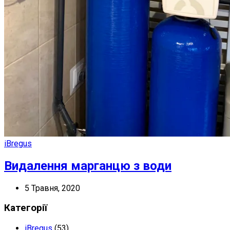
iBregus
Видалення марганцю з води
5 Травня, 2020
Категорії
iBregus
(53)