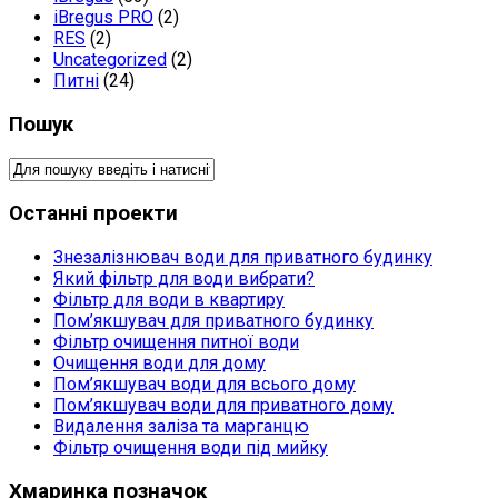
iBregus PRO
(2)
RES
(2)
Uncategorized
(2)
Питні
(24)
Пошук
Останні проекти
Знезалізнювач води для приватного будинку
Який фільтр для води вибрати?
Фільтр для води в квартиру
Пом’якшувач для приватного будинку
Фільтр очищення питної води
Очищення води для дому
Пом’якшувач води для всього дому
Пом’якшувач води для приватного дому
Видалення заліза та марганцю
Фільтр очищення води під мийку
Хмаринка позначок