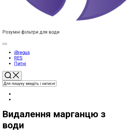
Розумні фільтри для води
Розгорнути
меню
iBregus
RES
Питні
Видалення марганцю з
води