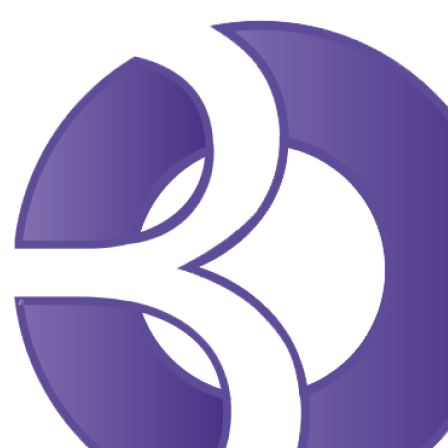
Перейти
до
вмісту