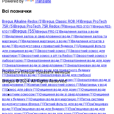
Powered by
Translate
Всі позначки
Bregus Alkaline-Redox
(3)
Bregus Classic RO8
(4)
Bregus ProTech
Bregus ProTech 75R Redox
(9)
75R
(5)
Bregus RES-310
(1)
Bregus RES-
iBregus
(55)
iBregus PRO
(2)
610
(1)
Видалення заліза з води
(1)
Видалення заліза зі свердловинної води
(1)
Видалення заліза та
марганцю
(1)
Видалення марганцю з води
(1)
Видалення нітратів з
води
(1)
Водопідготовка у приватний будинок
(1)
Домашній фільтр
для очищення води
(1)
Зворотний осмос
(1)
Зворотний осмос для
квартири
(1)
Зворотний осмос з рН та Redox
(1)
Зворотний осмос у
лабораторію
(1)
Знезалізнення води
(1)
Знезалізнення води для дому
(1)
Знезалізнення води зі свердловини
(1)
Знезалізнювач води для
басейну
(1)
Знезалізнювач води для приватного будинку
Показати більше
Показати меньше
(1)
Знезалізувач води
(1)
Знезалізувач води для глибокої
свердловини
(1)
Знезалізувач води для дому
(1)
Знезалізувач води зі
Bregus © 2024. All Rights Reserved.
свердловини
(1)
Компактний зворотний осмос
(1)
Марганець у воді
(1)
Осмос для офісу
(1)
Очищення води для дому
(1)
Очищення води
зворотним осмосом
(1)
Очищення води зі свердловини
(1)
Очищення
води у будинку
(1)
Очищувач води від марганцю
(1)
Питна система
водопідготовки iBregus
(1)
Питний фільтр для води
(1)
Пом'якшувач
води
(1)
Пом'якшувач води для будинку
(1)
Пом'якшувач води для
всього дому
(1)
Пом'якшувач води для дома
(1)
Пом'якшувач води