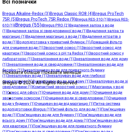
Всі позначки
Bregus Alkaline-Redox
(3)
Bregus Classic RO8
(4)
Bregus ProTech
Bregus ProTech 75R Redox
(9)
75R
(5)
Bregus RES-310
(1)
Bregus RES-
iBregus
(55)
iBregus PRO
(2)
610
(1)
Видалення заліза з води
(1)
Видалення заліза зі свердловинної води
(1)
Видалення заліза та
марганцю
(1)
Видалення марганцю з води
(1)
Видалення нітратів з
води
(1)
Водопідготовка у приватний будинок
(1)
Домашній фільтр
для очищення води
(1)
Зворотний осмос
(1)
Зворотний осмос для
квартири
(1)
Зворотний осмос з рН та Redox
(1)
Зворотний осмос у
лабораторію
(1)
Знезалізнення води
(1)
Знезалізнення води для дому
(1)
Знезалізнення води зі свердловини
(1)
Знезалізнювач води для
басейну
(1)
Знезалізнювач води для приватного будинку
Показати більше
Показати меньше
(1)
Знезалізувач води
(1)
Знезалізувач води для глибокої
свердловини
(1)
Знезалізувач води для дому
(1)
Знезалізувач води зі
Bregus © 2024. All Rights Reserved.
свердловини
(1)
Компактний зворотний осмос
(1)
Марганець у воді
(1)
Осмос для офісу
(1)
Очищення води для дому
(1)
Очищення води
зворотним осмосом
(1)
Очищення води зі свердловини
(1)
Очищення
води у будинку
(1)
Очищувач води від марганцю
(1)
Питна система
водопідготовки iBregus
(1)
Питний фільтр для води
(1)
Пом'якшувач
води
(1)
Пом'якшувач води для будинку
(1)
Пом'якшувач води для
всього дому
(1)
Пом'якшувач води для дома
(1)
Пом'якшувач води
для квартири
(1)
Пом'якшувач води для приватного будинку
(1)
Пом'якшувач води зі свердловини
(1)
Пом'якшувач води у