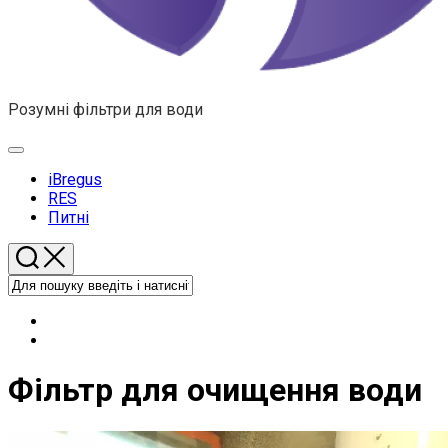
Розумні фільтри для води
Розгорнути
меню
iBregus
RES
Питні
Фільтр для очищення води