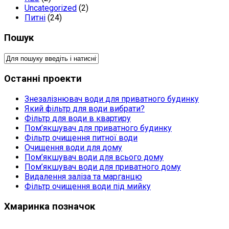
Uncategorized
(2)
Питні
(24)
Пошук
Останні проекти
Знезалізнювач води для приватного будинку
Який фільтр для води вибрати?
Фільтр для води в квартиру
Пом’якшувач для приватного будинку
Фільтр очищення питної води
Очищення води для дому
Пом’якшувач води для всього дому
Пом’якшувач води для приватного дому
Видалення заліза та марганцю
Фільтр очищення води під мийку
Хмаринка позначок