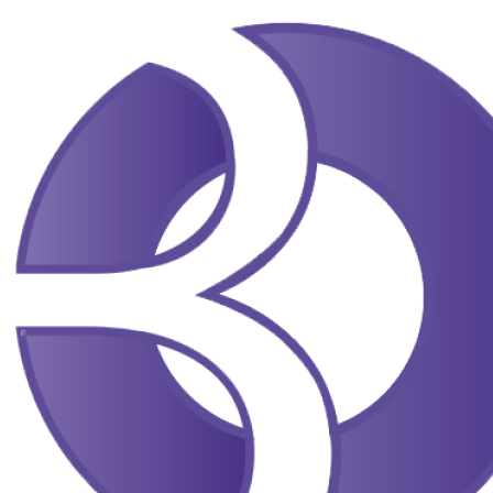
Перейти
до
вмісту