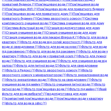
приватний будинок
(1)
Пом'якшувачі води
(1)
Пом’якшення води
(1)
Пом’якшувач WiFi
(1)
Пом’якшувач води для приватного будинку
(1)
Пом’якшувач води для приватного дому
(1)
Пом’якшувач для
приватного будинку
(1)
Система зворотного осмосу
(1)
Система
комплексного очищення води
(1)
Система очищення води для дому
(1)
Система фільтрації води
(1)
Станція водопідготовки для дому
(1)
Станція очищення води
(1)
Станція очищення води для дому
(1)
Станція очищення води для пекарні iBregus-K
(1)
Фільтр для води в
квартиру
(1)
Фільтр для води від солей жорсткості
(1)
Фільтр для
води зі свердловини
(1)
Фільтр для води на кухні
(1)
Фільтр для води
під раковиною
(1)
Фільтр для води під раковину
(1)
Фільтр для води у
квартиру
(1)
Фільтр для води у приватній оселі
(1)
Фільтр для лужної
води
(1)
Фільтр для очищення води
(1)
Фільтр для очищення води від
Фільтр для питної води
(2)
заліза
(1)
Фільтр для свердловини
(1)
Фільтр з Редокс
(1)
Фільтр зворотного осмосу
(1)
Фільтр
зворотного осмосу з мінералізатором
(1)
Фільтр знезалізнення води
(1)
Фільтр знезалізувач води
(1)
Фільтр на свердловину
(1)
Фільтр
очищення води під мийку
(1)
Фільтр очищення питної води
(1)
Фільтр
питної води
(1)
Фільтр пом'якшувач води
(1)
Фільтр під мийку
(1)
Який
фільтр для води вибрати?
(1)
водопідготовка для дому
(1)
компактний пом'якшувач води
(1)
пом'якшувач води у квартиру
(1)
фільтр для води в офіс
(1)